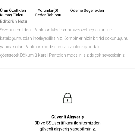
Ürün Özellikleri
Yorumlar
(0)
Ödeme Seçenekleri
Kumaş Türleri
Beden Tablosu
Editörün Notu
Sezonun En İddalı Pantolon Modellerini size özel seçilen online
kataloğumuzdan inceleyebilirsiniz. Kombinlerinizin bitirici dokunuşunu
yapıcak olan Pantolon modellerimiz sizi oldukça iddalı
gösterecek.Dökümlü Kareli Pantolon modelini siz de çok seveceksiniz.
Ürün Ölçüleri
Modelin Ölçüleri
Boy: 1.81
Kilo: 84
Manken Bedenleri Üst Grup M, Alt Grup 33 Beden ( Medium )
Güvenli Alışveriş
3D ve SSL sertifikası ile sitemizden
güvenli alışveriş yapabilirsiniz.