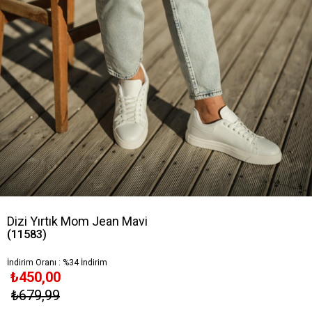
Dizi Yırtık Mom Jean Mavi
(11583)
İndirim Oranı
:
%
34
İndirim
₺450,00
₺679,99