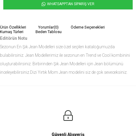
WHATSAPPTAN SİPARİŞ VER
Ürün Özellikleri
Yorumlar
(0)
Ödeme Seçenekleri
Kumaş Türleri
Beden Tablosu
Editörün Notu
Sezonun En Şık Jean Modelleri size özel seçilen kataloğumuzda
bulabilirsiniz. Jean Modellerimiz ile sezonun en Trend ve Cool kombinini
oluşturabilirsiniz. Birbirinden Şık Jean Modelleri için Jean bölümünü
inceleyebilirsiniz.Dizi Yırtık Mom Jean modelini siz de çok seveceksiniz.
Ürün Ölçüleri
Modelin Ölçüleri
Boy: 1.81
Kilo: 84
Manken Bedenleri Üst Grup M, Alt Grup 33 Beden ( Medium )
Güvenli Alışveriş