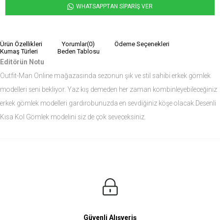
WHATSAPPTAN SİPARİŞ VER
Ürün Özellikleri
Yorumlar
(0)
Ödeme Seçenekleri
Kumaş Türleri
Beden Tablosu
Editörün Notu
Outfit-Man Online mağazasında sezonun şık ve stil sahibi erkek gömlek
modelleri seni bekliyor. Yaz kış demeden her zaman kombinleyebileceğiniz
erkek gömlek modelleri gardırobunuzda en sevdiğiniz köşe olacak.Desenli
Kısa Kol Gömlek modelini siz de çok seveceksiniz.
Ürün Ölçüleri
Modelin Ölçüleri
Boy: 1.81
Kilo: 84
Manken Bedenleri Üst Grup M, Alt Grup 33 Beden ( Medium )
Güvenli Alışveriş