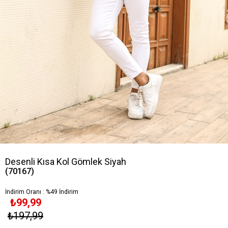
Desenli Kısa Kol Gömlek Siyah
(70167)
İndirim Oranı
:
%
49
İndirim
₺99,99
₺197,99