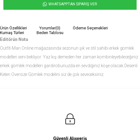
WHATSAPPTAN SİPARİŞ VER
Ürün Özellikleri
Yorumlar
(0)
Ödeme Seçenekleri
Kumaş Türleri
Beden Tablosu
Editörün Notu
Outfit-Man Online mağazasında sezonun şık ve stil sahibi erkek gömlek
modelleri seni bekliyor. Yaz kış demeden her zaman kombinleyebileceğiniz
erkek gömlek modelleri gardırobunuzda en sevdiğiniz köşe olacak.Desenli
Keten Oversize Gömlek modelini siz de çok seveceksiniz.
Ürün Ölçüleri
Modelin Ölçüleri
Boy: 1.81
Kilo: 84
Manken Bedenleri Üst Grup M, Alt Grup 33 Beden ( Medium )
Güvenli Alışveriş