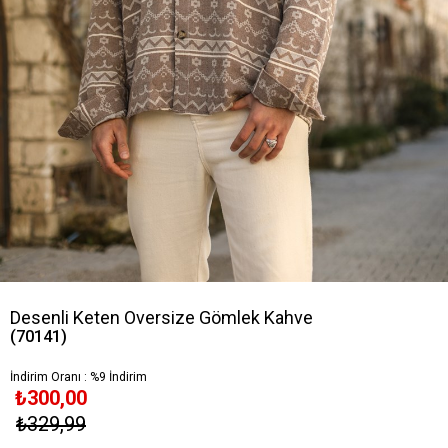
Desenli Keten Oversize Gömlek Kahve
(70141)
İndirim Oranı
:
%
9
İndirim
₺300,00
₺329,99