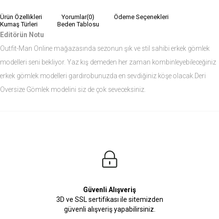
Ürün Özellikleri
Yorumlar
(0)
Ödeme Seçenekleri
Kumaş Türleri
Beden Tablosu
Editörün Notu
Outfit-Man Online mağazasında sezonun şık ve stil sahibi erkek gömlek
modelleri seni bekliyor. Yaz kış demeden her zaman kombinleyebileceğiniz
erkek gömlek modelleri gardırobunuzda en sevdiğiniz köşe olacak.Deri
Oversize Gömlek modelini siz de çok seveceksiniz.
Ürün Ölçüleri
Modelin Ölçüleri
Boy: 1.81
Kilo: 84
Manken Bedenleri Üst Grup M, Alt Grup 33 Beden ( Medium )
Güvenli Alışveriş
3D ve SSL sertifikası ile sitemizden
güvenli alışveriş yapabilirsiniz.