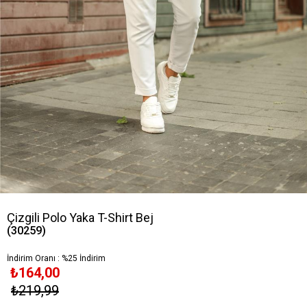
Çizgili Polo Yaka T-Shirt Bej
(30259)
İndirim Oranı
:
%
25
İndirim
₺164,00
₺219,99