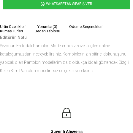
WHATSAPPTAN SİPARİŞ VER
Ürün Özellikleri
Yorumlar
(0)
Ödeme Seçenekleri
Kumaş Türleri
Beden Tablosu
Editörün Notu
Sezonun En İddalı Pantolon Modellerini size özel seçilen online
kataloğumuzdan inceleyebilirsiniz. Kombinlerinizin bitirici dokunuşunu
yapıcak olan Pantolon modellerimiz sizi oldukça iddalı gösterecek.Çizgili
Keten Slim Pantolon modelini siz de çok seveceksiniz.
Ürün Ölçüleri
Modelin Ölçüleri
Boy: 1.81
Kilo: 84
Manken Bedenleri Üst Grup M, Alt Grup 33 Beden ( Medium )
Güvenli Alışveriş