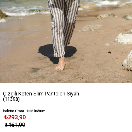
Çizgili Keten Slim Pantolon Siyah
(11398)
İndirim Oranı
:
%
36
İndirim
₺293,90
₺461,99