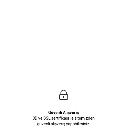
ürleri
Beden Tablosu
an inceleyebilirsiniz. Kombinlerinizin bitirici dokunuşunu yapıcak olan Pantolon 
Güvenli Alışveriş
3D ve SSL sertifikası ile sitemizden
güvenli alışveriş yapabilirsiniz.