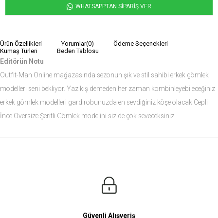
WHATSAPPTAN SİPARİŞ VER
Ürün Özellikleri
Yorumlar
(0)
Ödeme Seçenekleri
Kumaş Türleri
Beden Tablosu
Editörün Notu
Outfit-Man Online mağazasında sezonun şık ve stil sahibi erkek gömlek
modelleri seni bekliyor. Yaz kış demeden her zaman kombinleyebileceğiniz
erkek gömlek modelleri gardırobunuzda en sevdiğiniz köşe olacak.Cepli
İnce Oversize Şeritli Gömlek modelini siz de çok seveceksiniz.
Ürün Ölçüleri
Modelin Ölçüleri
Boy: 1.81
Kilo: 84
Manken Bedenleri Üst Grup M, Alt Grup 33 Beden ( Medium )
Güvenli Alışveriş