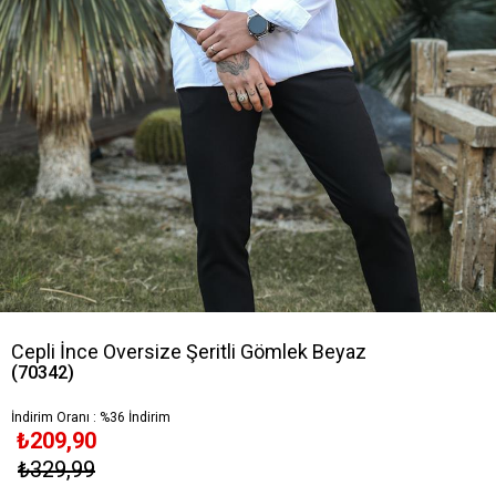
Cepli İnce Oversize Şeritli Gömlek Beyaz
(70342)
İndirim Oranı
:
%
36
İndirim
₺209,90
₺329,99