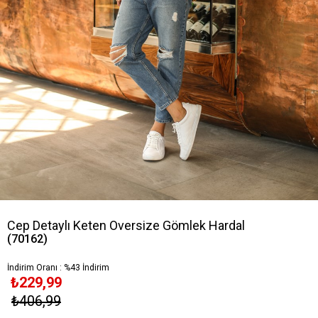
Cep Detaylı Keten Oversize Gömlek Hardal
(70162)
İndirim Oranı
:
%
43
İndirim
₺229,99
₺406,99