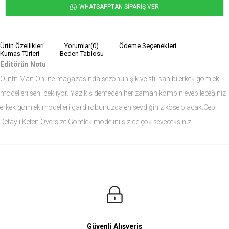
WHATSAPPTAN SİPARİŞ VER
Ürün Özellikleri
Yorumlar
(0)
Ödeme Seçenekleri
Kumaş Türleri
Beden Tablosu
Editörün Notu
Outfit-Man Online mağazasında sezonun şık ve stil sahibi erkek gömlek
modelleri seni bekliyor. Yaz kış demeden her zaman kombinleyebileceğiniz
erkek gömlek modelleri gardırobunuzda en sevdiğiniz köşe olacak.Cep
Detaylı Keten Oversize Gömlek modelini siz de çok seveceksiniz.
Ürün Ölçüleri
Modelin Ölçüleri
Boy: 1.81
Kilo: 84
Manken Bedenleri Üst Grup M, Alt Grup 33 Beden ( Medium )
Güvenli Alışveriş