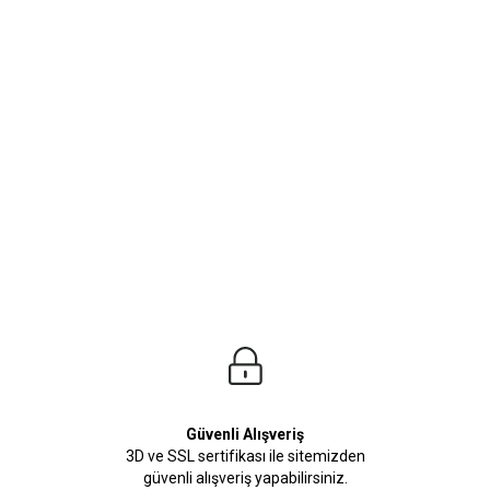
ürleri
Beden Tablosu
lleri seni bekliyor. Yaz kış demeden her zaman kombinleyebileceğiniz erkek göml
Güvenli Alışveriş
3D ve SSL sertifikası ile sitemizden
güvenli alışveriş yapabilirsiniz.