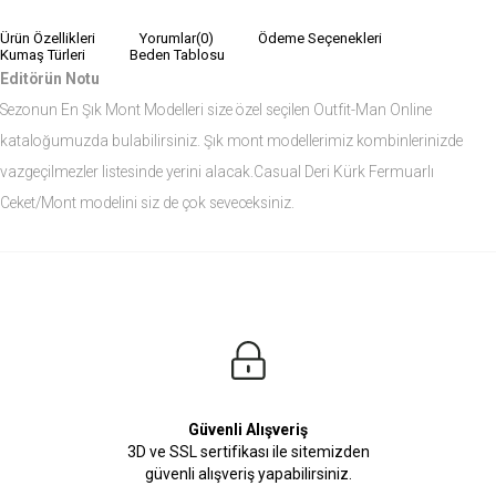
Ürün Özellikleri
Yorumlar
(0)
Ödeme Seçenekleri
Kumaş Türleri
Beden Tablosu
Editörün Notu
Sezonun En Şık Mont Modelleri size özel seçilen Outfit-Man Online
kataloğumuzda bulabilirsiniz. Şık mont modellerimiz kombinlerinizde
vazgeçilmezler listesinde yerini alacak.Casual Deri Kürk Fermuarlı
Ceket/Mont modelini siz de çok seveceksiniz.
Ürün Ölçüleri
Modelin Ölçüleri
Boy: 1.81
Kilo: 84
Manken Bedenleri Üst Grup M, Alt Grup 33 Beden ( Medium )
Güvenli Alışveriş
3D ve SSL sertifikası ile sitemizden
güvenli alışveriş yapabilirsiniz.