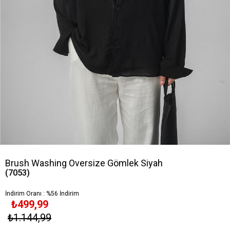
Brush Washing Oversize Gömlek Siyah
(7053)
İndirim Oranı
:
%
56
İndirim
₺499,99
₺1.144,99