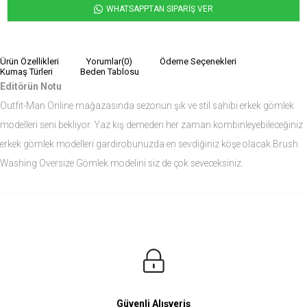
WHATSAPPTAN SİPARİŞ VER
Ürün Özellikleri
Yorumlar
(0)
Ödeme Seçenekleri
Kumaş Türleri
Beden Tablosu
Editörün Notu
Outfit-Man Online mağazasında sezonun şık ve stil sahibi erkek gömlek
modelleri seni bekliyor. Yaz kış demeden her zaman kombinleyebileceğiniz
erkek gömlek modelleri gardırobunuzda en sevdiğiniz köşe olacak.Brush
Washing Oversize Gömlek modelini siz de çok seveceksiniz.
Ürün Ölçüleri
Modelin Ölçüleri
Boy: 1.81
Kilo: 84
Manken Bedenleri Üst Grup M, Alt Grup 33 Beden ( Medium )
Güvenli Alışveriş