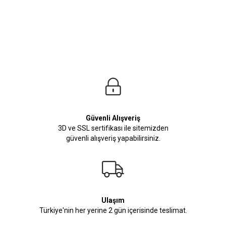
Kazak Modelleri Outfit-Man Online Kataloğunda Sizleri bekliyor. Kombinlerinizde k
Güvenli Alışveriş
3D ve SSL sertifikası ile sitemizden
güvenli alışveriş yapabilirsiniz.
Ulaşım
Türkiye'nin her yerine 2 gün içerisinde teslimat.