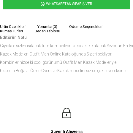
WHATSAPPTAN SİPARİŞ VER
Ürün Özellikleri
Yorumlar
(0)
Ödeme Seçenekleri
Kumaş Türleri
Beden Tablosu
Editörün Notu
Giydikce sizleri ısıtacak tüm kombinlerinize sıcaklık katacak Sezonun En İyi
Kazak Modelleri Outfit-Man Online Kataloğunda Sizleri bekliyor.
Kombinlerinizde ki cool görünümü Outfit Man Kazak Modelleriyle
hissedin.Boğazlı Örme Oversize Kazak modelini siz de çok seveceksiniz.
Ürün Ölçüleri
Modelin Ölçüleri
Boy: 1.81
Kilo: 84
Manken Bedenleri Üst Grup M, Alt Grup 33 Beden ( Medium )
Güvenli Alışveriş