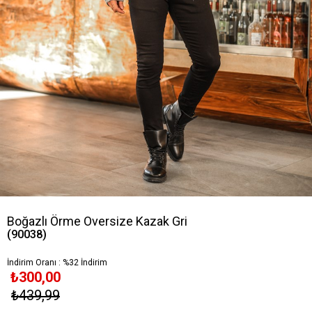
Boğazlı Örme Oversize Kazak Gri
(90038)
İndirim Oranı
:
%
32
İndirim
₺300,00
₺439,99