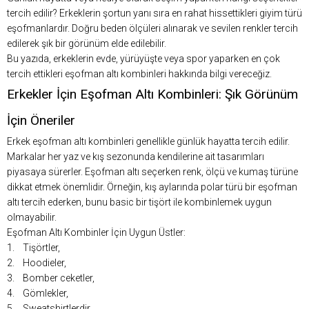
tercih edilir? Erkeklerin şortun yanı sıra en rahat hissettikleri giyim türü
eşofmanlardır. Doğru beden ölçüleri alınarak ve sevilen renkler tercih
edilerek şık bir görünüm elde edilebilir.
Bu yazıda, erkeklerin evde, yürüyüşte veya spor yaparken en çok
tercih ettikleri eşofman altı kombinleri hakkında bilgi vereceğiz.
Erkekler İçin Eşofman Altı Kombinleri: Şık Görünüm
İçin Öneriler
Erkek eşofman altı kombinleri genellikle günlük hayatta tercih edilir.
Markalar her yaz ve kış sezonunda kendilerine ait tasarımları
piyasaya sürerler. Eşofman altı seçerken renk, ölçü ve kumaş türüne
dikkat etmek önemlidir. Örneğin, kış aylarında polar türü bir eşofman
altı tercih ederken, bunu basic bir tişört ile kombinlemek uygun
olmayabilir.
Eşofman Altı Kombinler İçin Uygun Üstler:
1. Tişörtler,
2. Hoodieler,
3. Bomber ceketler,
4. Gömlekler,
5. Sweatshirtlerdir.