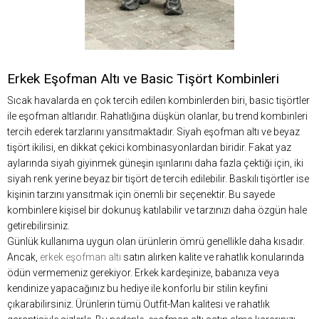
Erkek Eşofman Altı ve Basic Tişört Kombinleri
Sıcak havalarda en çok tercih edilen kombinlerden biri, basic tişörtler
ile eşofman altlarıdır. Rahatlığına düşkün olanlar, bu trend kombinleri
tercih ederek tarzlarını yansıtmaktadır. Siyah eşofman altı ve beyaz
tişört ikilisi, en dikkat çekici kombinasyonlardan biridir. Fakat yaz
aylarında siyah giyinmek güneşin ışınlarını daha fazla çektiği için, iki
siyah renk yerine beyaz bir tişört de tercih edilebilir. Baskılı tişörtler ise
kişinin tarzını yansıtmak için önemli bir seçenektir. Bu sayede
kombinlere kişisel bir dokunuş katılabilir ve tarzınızı daha özgün hale
getirebilirsiniz.
Günlük kullanıma uygun olan ürünlerin ömrü genellikle daha kısadır.
Ancak,
erkek eşofman altı
satın alırken kalite ve rahatlık konularında
ödün vermemeniz gerekiyor. Erkek kardeşinize, babanıza veya
kendinize yapacağınız bu hediye ile konforlu bir stilin keyfini
çıkarabilirsiniz. Ürünlerin tümü Outfit-Man kalitesi ve rahatlık