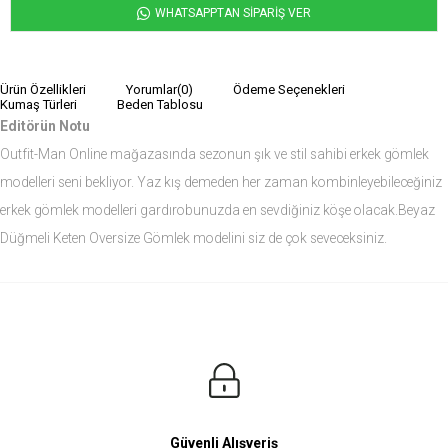
WHATSAPPTAN SİPARİŞ VER
Ürün Özellikleri
Yorumlar
(0)
Ödeme Seçenekleri
Kumaş Türleri
Beden Tablosu
Editörün Notu
Outfit-Man Online mağazasında sezonun şık ve stil sahibi erkek gömlek
modelleri seni bekliyor. Yaz kış demeden her zaman kombinleyebileceğiniz
erkek gömlek modelleri gardırobunuzda en sevdiğiniz köşe olacak.Beyaz
Düğmeli Keten Oversize Gömlek modelini siz de çok seveceksiniz.
Ürün Ölçüleri
Modelin Ölçüleri
Boy: 1.81
Kilo: 84
Manken Bedenleri Üst Grup M, Alt Grup 33 Beden ( Medium )
Güvenli Alışveriş