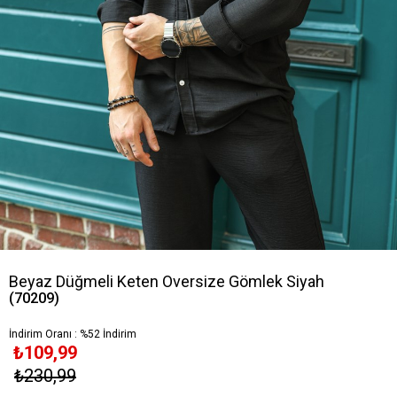
Beyaz Düğmeli Keten Oversize Gömlek Siyah
(70209)
İndirim Oranı
:
%
52
İndirim
₺109,99
₺230,99