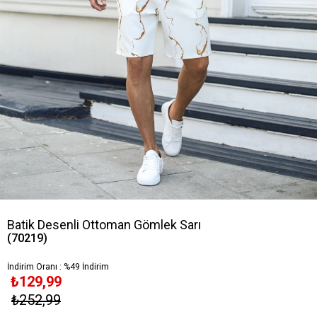
Batik Desenli Ottoman Gömlek Sarı
(70219)
İndirim Oranı
:
%
49
İndirim
₺129,99
₺252,99