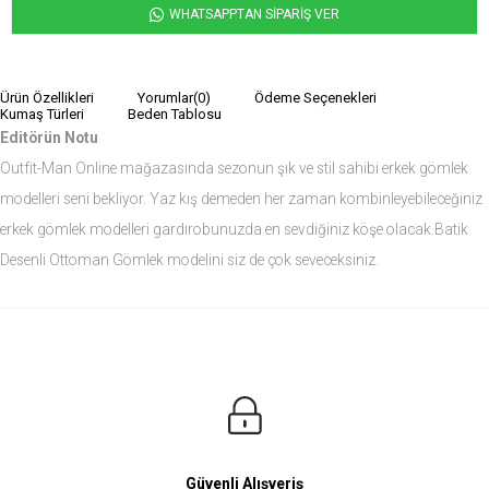
WHATSAPPTAN SİPARİŞ VER
Ürün Özellikleri
Yorumlar
(0)
Ödeme Seçenekleri
Kumaş Türleri
Beden Tablosu
Editörün Notu
Outfit-Man Online mağazasında sezonun şık ve stil sahibi erkek gömlek
modelleri seni bekliyor. Yaz kış demeden her zaman kombinleyebileceğiniz
erkek gömlek modelleri gardırobunuzda en sevdiğiniz köşe olacak.Batik
Desenli Ottoman Gömlek modelini siz de çok seveceksiniz.
Ürün Ölçüleri
Modelin Ölçüleri
Boy: 1.81
Kilo: 84
Manken Bedenleri Üst Grup M, Alt Grup 33 Beden ( Medium )
Güvenli Alışveriş