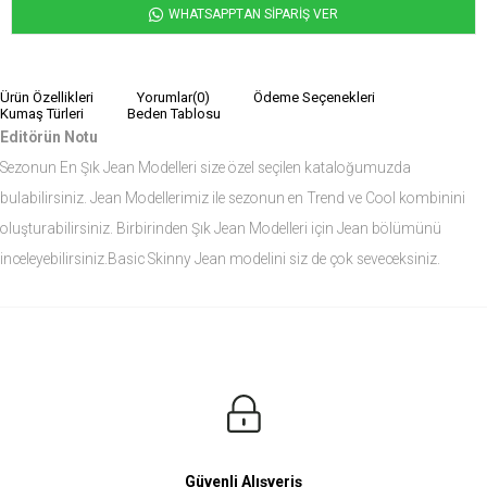
WHATSAPPTAN SİPARİŞ VER
Ürün Özellikleri
Yorumlar
(0)
Ödeme Seçenekleri
Kumaş Türleri
Beden Tablosu
Editörün Notu
Sezonun En Şık Jean Modelleri size özel seçilen kataloğumuzda
bulabilirsiniz. Jean Modellerimiz ile sezonun en Trend ve Cool kombinini
oluşturabilirsiniz. Birbirinden Şık Jean Modelleri için Jean bölümünü
inceleyebilirsiniz.Basic Skinny Jean modelini siz de çok seveceksiniz.
Ürün Ölçüleri
Modelin Ölçüleri
Boy: 1.81
Kilo: 84
Manken Bedenleri Üst Grup M, Alt Grup 33 Beden ( Medium )
Güvenli Alışveriş