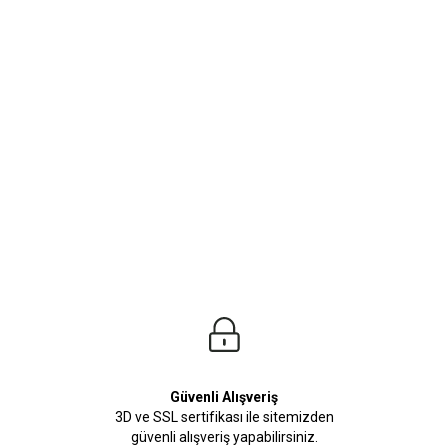
ürleri
Beden Tablosu
uzda bulabilirsiniz. Şık mont modellerimiz kombinlerinizde vazgeçilmezler listes
Güvenli Alışveriş
3D ve SSL sertifikası ile sitemizden
güvenli alışveriş yapabilirsiniz.