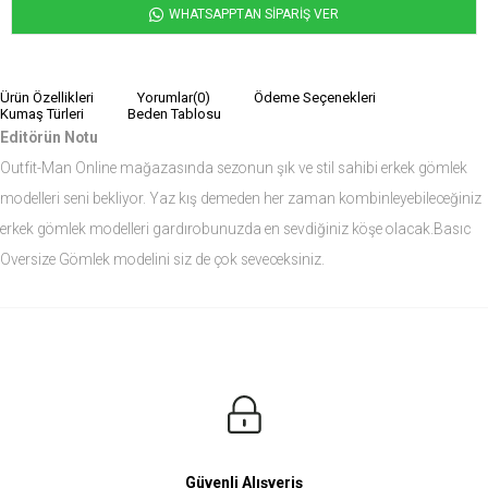
WHATSAPPTAN SİPARİŞ VER
Ürün Özellikleri
Yorumlar
(0)
Ödeme Seçenekleri
Kumaş Türleri
Beden Tablosu
Editörün Notu
Outfit-Man Online mağazasında sezonun şık ve stil sahibi erkek gömlek
modelleri seni bekliyor. Yaz kış demeden her zaman kombinleyebileceğiniz
erkek gömlek modelleri gardırobunuzda en sevdiğiniz köşe olacak.Basıc
Oversize Gömlek modelini siz de çok seveceksiniz.
Ürün Ölçüleri
Modelin Ölçüleri
Boy: 1.81
Kilo: 84
Manken Bedenleri Üst Grup M, Alt Grup 33 Beden ( Medium )
Güvenli Alışveriş