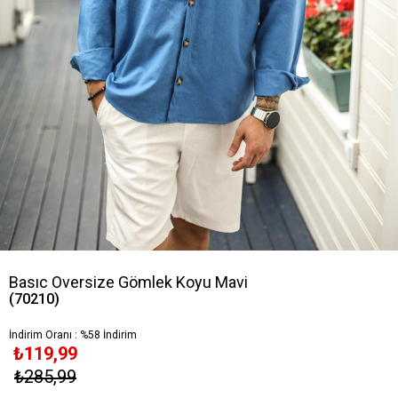
Basıc Oversize Gömlek Koyu Mavi
(70210)
İndirim Oranı
:
%
58
İndirim
₺119,99
₺285,99