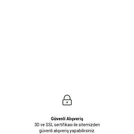
ürleri
Beden Tablosu
lleri seni bekliyor. Yaz kış demeden her zaman kombinleyebileceğiniz erkek göm
Güvenli Alışveriş
3D ve SSL sertifikası ile sitemizden
güvenli alışveriş yapabilirsiniz.