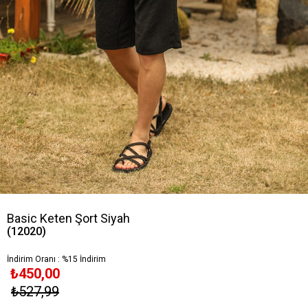
Basic Keten Şort Siyah
(12020)
İndirim Oranı
:
%
15
İndirim
₺450,00
₺527,99