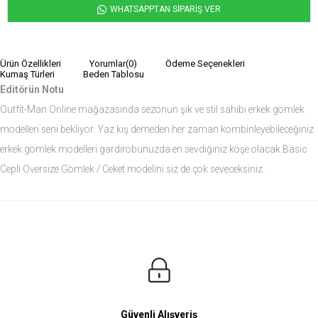
WHATSAPPTAN SİPARİŞ VER
Ürün Özellikleri
Yorumlar
(0)
Ödeme Seçenekleri
Kumaş Türleri
Beden Tablosu
Editörün Notu
Outfit-Man Online mağazasında sezonun şık ve stil sahibi erkek gömlek
modelleri seni bekliyor. Yaz kış demeden her zaman kombinleyebileceğiniz
erkek gömlek modelleri gardırobunuzda en sevdiğiniz köşe olacak.Basic
Cepli Oversize Gömlek / Ceket modelini siz de çok seveceksiniz.
Ürün Ölçüleri
Modelin Ölçüleri
Boy: 1.81
Kilo: 84
Manken Bedenleri Üst Grup M, Alt Grup 33 Beden ( Medium )
Güvenli Alışveriş