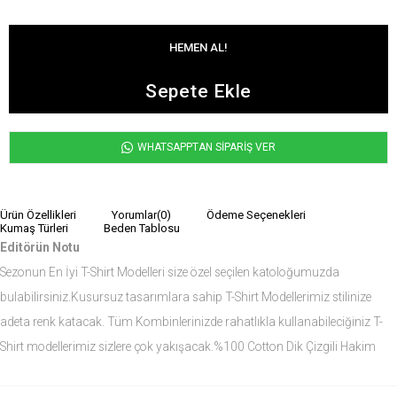
WHATSAPPTAN SİPARİŞ VER
Ürün Özellikleri
Yorumlar
(0)
Ödeme Seçenekleri
Kumaş Türleri
Beden Tablosu
Editörün Notu
Sezonun En İyi T-Shirt Modelleri size özel seçilen katoloğumuzda
bulabilirsiniz.Kusursuz tasarımlara sahip T-Shirt Modellerimiz stilinize
adeta renk katacak. Tüm Kombinlerinizde rahatlıkla kullanabileciğiniz T-
Shirt modellerimiz sizlere çok yakışacak.%100 Cotton Dik Çizgili Hakim
Yaka Relaxed Triko Tshirt modelini siz de çok seveceksiniz.
Ürün Ölçüleri