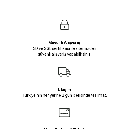
Modelin Ölçüleri
Boy: 1.81
Kilo: 84
Manken Bedenleri Üst Grup M, Alt Grup 33 Beden ( Medium )
Güvenli Alışveriş
3D ve SSL sertifikası ile sitemizden
güvenli alışveriş yapabilirsiniz.
Ulaşım
Türkiye'nin her yerine 2 gün içerisinde teslimat.