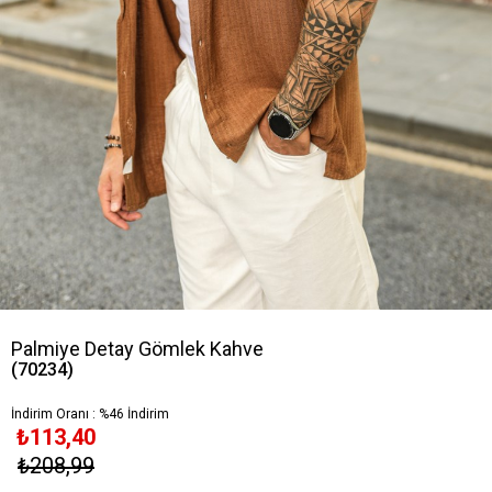
Palmiye Detay Gömlek Kahve
(70234)
İndirim Oranı
:
%
46
İndirim
₺113,40
₺208,99