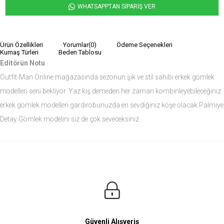
WHATSAPPTAN SİPARİŞ VER
Ürün Özellikleri
Yorumlar
(0)
Ödeme Seçenekleri
Kumaş Türleri
Beden Tablosu
Editörün Notu
Outfit-Man Online mağazasında sezonun şık ve stil sahibi erkek gömlek
modelleri seni bekliyor. Yaz kış demeden her zaman kombinleyebileceğiniz
erkek gömlek modelleri gardırobunuzda en sevdiğiniz köşe olacak.Palmiye
Detay Gömlek modelini siz de çok seveceksiniz.
Ürün Ölçüleri
Modelin Ölçüleri
Boy: 1.81
Kilo: 84
Manken Bedenleri Üst Grup M, Alt Grup 33 Beden ( Medium )
Güvenli Alışveriş