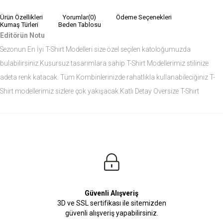
Ürün Özellikleri
Yorumlar
(0)
Ödeme Seçenekleri
Kumaş Türleri
Beden Tablosu
Editörün Notu
Sezonun En İyi T-Shirt Modelleri size özel seçilen katoloğumuzda
bulabilirsiniz.Kusursuz tasarımlara sahip T-Shirt Modellerimiz stilinize
adeta renk katacak. Tüm Kombinlerinizde rahatlıkla kullanabileciğiniz T-
Shirt modellerimiz sizlere çok yakışacak.Katlı Detay Oversize T-Shırt
modelini siz de çok seveceksiniz.
Ürün Ölçüleri
Modelin Ölçüleri
Boy: 1.81
Kilo: 84
Manken Bedenleri Üst Grup M, Alt Grup 33 Beden ( Medium )
Güvenli Alışveriş
3D ve SSL sertifikası ile sitemizden
güvenli alışveriş yapabilirsiniz.