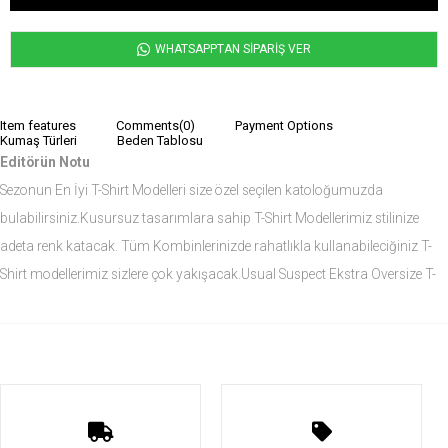
WHATSAPPTAN SİPARİŞ VER
Item features
Comments
(0)
Payment Options
Kumaş Türleri
Beden Tablosu
Editörün Notu
Sezonun En İyi T-Shirt Modelleri size özel seçilen katoloğumuzda
bulabilirsiniz.Kusursuz tasarımlara sahip T-Shirt Modellerimiz stilinize
adeta renk katacak. Tüm Kombinlerinizde rahatlıkla kullanabileciğiniz T-
Shirt modellerimiz sizlere çok yakışacak.Usual Suspect Ekstra Oversize T-
Shirt modelini siz de çok seveceksiniz.
Ürün Ölçüleri
Modelin Ölçüleri
Boy: 1.84
Kilo: 82
Manken Bedenleri Üst Grup Medium, Alt Grup 32 Beden ( Medium )