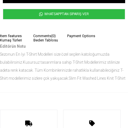
WHATSAPPTAN SİPARİŞ VER
Item features
Comments
(0)
Payment Options
Kumaş Türleri
Beden Tablosu
Editörün Notu
Sezonun En İyi T-Shirt Modelleri size özel seçilen katoloğumuzda
bulabilirsiniz.Kusursuz tasarımlara sahip T-Shirt Modellerimiz stilinize
adeta renk katacak. Tüm Kombinlerinizde rahatlıkla kullanabileciğiniz T-
Shirt modellerimiz sizlere çok yakışacak.Slim Fit Washed Lines Knit T-Shirt
modelini siz de çok seveceksiniz.
Ürün Ölçüleri
Modelin Ölçüleri
Boy: 1.81
Kilo: 84
Manken Bedenleri Üst Grup M, Alt Grup 33 Beden ( Medium )