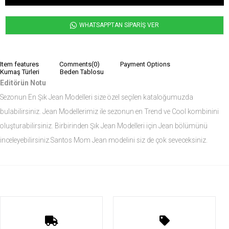
WHATSAPPTAN SİPARİŞ VER
Item features
Comments
(0)
Payment Options
Kumaş Türleri
Beden Tablosu
Editörün Notu
Sezonun En Şık Jean Modelleri size özel seçilen kataloğumuzda
bulabilirsiniz. Jean Modellerimiz ile sezonun en Trend ve Cool kombinini
oluşturabilirsiniz. Birbirinden Şık Jean Modelleri için Jean bölümünü
inceleyebilirsiniz.Santos Mom Jean modelini siz de çok seveceksiniz.
Ürün Ölçüleri
Modelin Ölçüleri
Boy: 1.84
Kilo: 82
Manken Bedenleri Üst Grup Medium, Alt Grup 32 Beden ( Medium )