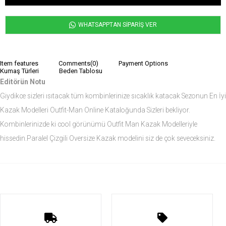
WHATSAPPTAN SİPARİŞ VER
Item features
Comments
(0)
Payment Options
Kumaş Türleri
Beden Tablosu
Editörün Notu
Giydikce sizleri ısıtacak tüm kombinlerinize sıcaklık katacak Sezonun En İyi
Kazak Modelleri Outfit-Man Online Kataloğunda Sizleri bekliyor.
Kombinlerinizde ki cool görünümü Outfit Man Kazak Modelleriyle
hissedin.Paralel Çizgili Oversize Kazak modelini siz de çok seveceksiniz.
Ürün Ölçüleri
Modelin Ölçüleri
Boy: 1.84
Kilo: 82
Manken Bedenleri Üst Grup Medium, Alt Grup 32 Beden ( Medium )