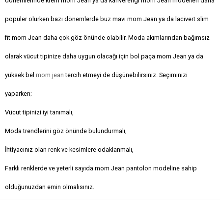
dönemlerinde krem mom Jean ya da kahverengi mom Jean modelleri daha
popüler olurken bazı dönemlerde buz mavi mom Jean ya da lacivert slim
fit mom Jean daha çok göz önünde olabilir. Moda akımlarından bağımsız
olarak vücut tipinize daha uygun olacağı için bol paça mom Jean ya da
yüksek bel
mom jean
tercih etmeyi de düşünebilirsiniz. Seçiminizi
yaparken;
Vücut tipinizi iyi tanımalı,
Moda trendlerini göz önünde bulundurmalı,
İhtiyacınız olan renk ve kesimlere odaklanmalı,
Farklı renklerde ve yeterli sayıda mom Jean pantolon modeline sahip
olduğunuzdan emin olmalısınız.