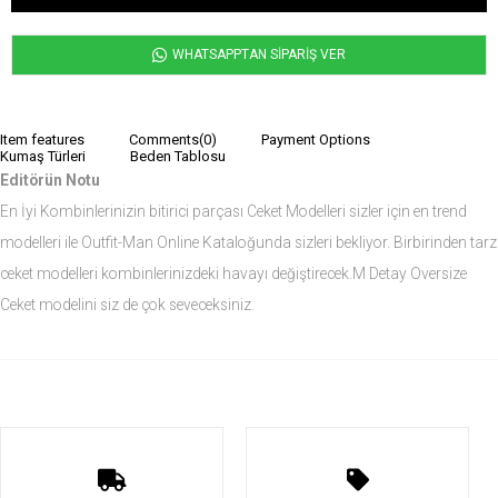
WHATSAPPTAN SİPARİŞ VER
Item features
Comments
(0)
Payment Options
Kumaş Türleri
Beden Tablosu
Editörün Notu
En İyi Kombinlerinizin bitirici parçası Ceket Modelleri sizler için en trend
modelleri ile Outfit-Man Online Kataloğunda sizleri bekliyor. Birbirinden tarz
ceket modelleri kombinlerinizdeki havayı değiştirecek.M Detay Oversize
Ceket modelini siz de çok seveceksiniz.
Ürün Ölçüleri
Modelin Ölçüleri
Boy: 1.84
Kilo: 82
Manken Bedenleri Üst Grup Medium, Alt Grup 32 Beden ( Medium )