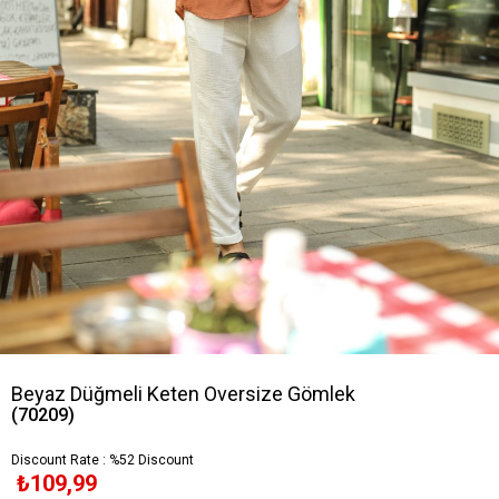
Beyaz Düğmeli Keten Oversize Gömlek
(70209)
Discount Rate
:
%
52
Discount
₺109,99