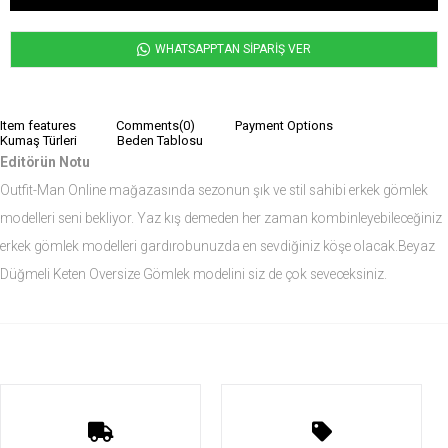
WHATSAPPTAN SİPARİŞ VER
Item features
Comments
(0)
Payment Options
Kumaş Türleri
Beden Tablosu
Editörün Notu
Outfit-Man Online mağazasında sezonun şık ve stil sahibi erkek gömlek
modelleri seni bekliyor. Yaz kış demeden her zaman kombinleyebileceğiniz
erkek gömlek modelleri gardırobunuzda en sevdiğiniz köşe olacak.Beyaz
Düğmeli Keten Oversize Gömlek modelini siz de çok seveceksiniz.
Ürün Ölçüleri
Modelin Ölçüleri
Boy: 1.84
Kilo: 82
Manken Bedenleri Üst Grup Medium, Alt Grup 32 Beden ( Medium )