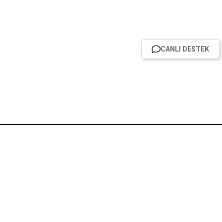
CANLI DESTEK
Hızlı Erişim
Sosyal Medya
Yeni Sezon🔥
Yaz İndirimleri ☀️
%50 İndirim🔥