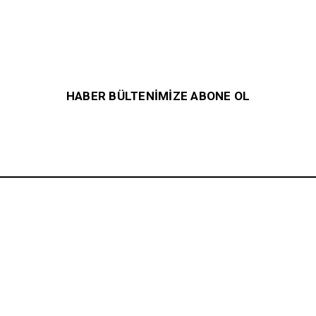
HABER BÜLTENİMİZE ABONE OL
msal
Önemli Bilgiler
ımızda
Üyelik Sipariş
Kişisel Verilere İlişkin Aydınlatma Metni
im
Üyelik
 Sorulan Sorular
Alışveriş