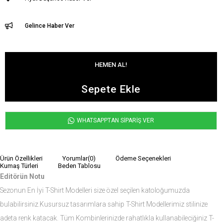
Gelince Haber Ver
WHATSAPPTAN SİPARİŞ VER
Ürün Özellikleri
Yorumlar
(0)
Ödeme Seçenekleri
Kumaş Türleri
Beden Tablosu
Editörün Notu
Sezonun En İyi T-Shirt Modelleri size özel seçilen katoloğumuzda
bulabilirsiniz.Kusursuz tasarımlara sahip T-Shirt Modellerimiz stilinize
adeta renk katacak. Tüm Kombinlerinizde rahatlıkla kullanabileciğiniz T-