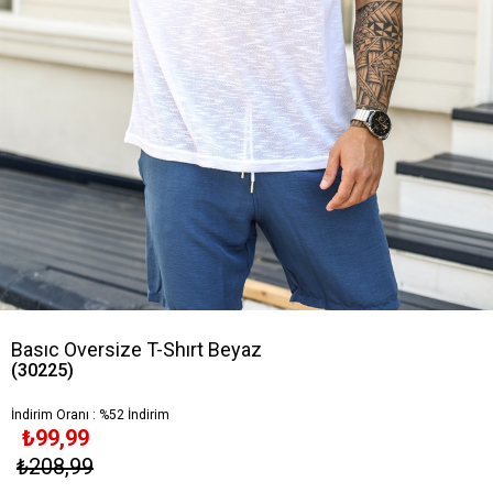
Basıc Oversize T-Shırt Beyaz
(30225)
İndirim Oranı
:
%
52
İndirim
₺99,99
₺208,99