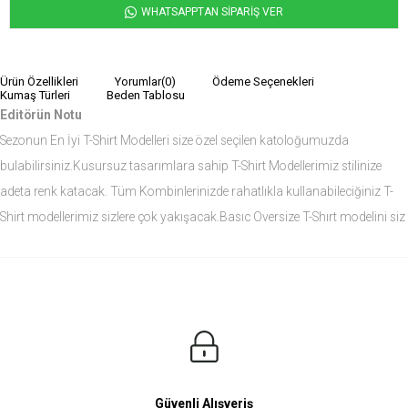
WHATSAPPTAN SİPARİŞ VER
Ürün Özellikleri
Yorumlar
(0)
Ödeme Seçenekleri
Kumaş Türleri
Beden Tablosu
Editörün Notu
Sezonun En İyi T-Shirt Modelleri size özel seçilen katoloğumuzda
bulabilirsiniz.Kusursuz tasarımlara sahip T-Shirt Modellerimiz stilinize
adeta renk katacak. Tüm Kombinlerinizde rahatlıkla kullanabileciğiniz T-
Shirt modellerimiz sizlere çok yakışacak.Basıc Oversize T-Shırt modelini siz
de çok seveceksiniz.
Ürün Ölçüleri
Modelin Ölçüleri
Boy: 1.81
Kilo: 84
Manken Bedenleri Üst Grup M, Alt Grup 33 Beden ( Medium )
Güvenli Alışveriş