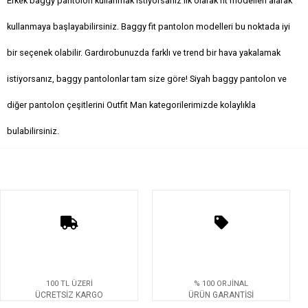
Erkek baggy pantolon kullanmak istiyorsanız ilk olarak fit modelleri alarak
kullanmaya başlayabilirsiniz. Baggy fit pantolon modelleri bu noktada iyi
bir seçenek olabilir. Gardırobunuzda farklı ve trend bir hava yakalamak
istiyorsanız, baggy pantolonlar tam size göre! Siyah baggy pantolon ve
diğer pantolon çeşitlerini Outfit Man kategorilerimizde kolaylıkla
bulabilirsiniz.
100 TL ÜZERİ
% 100 ORJİNAL
ÜCRETSİZ KARGO
ÜRÜN GARANTİSİ